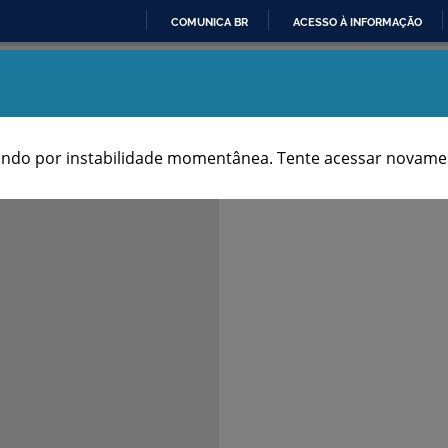
COMUNICA BR
ACESSO À INFORMAÇÃO
IR
Aniversários dos Municípios
PARA
O
CONTEÚDO
ndo por instabilidade momentânea. Tente acessar novamen
Notas & Fontes