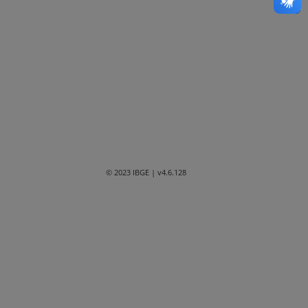
Bahia
Ceará
Distrito Federal
Espírito Santo
Goiás
Maranhão
© 2023 IBGE
| v4.6.128
Mato Grosso
Mato Grosso do Sul
Minas Gerais
Paraná
Paraíba