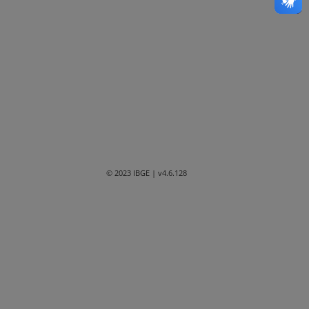
Bahia
Ceará
Distrito Federal
Espírito Santo
Goiás
Maranhão
© 2023 IBGE
| v4.6.128
Mato Grosso
Mato Grosso do Sul
Minas Gerais
Paraná
Paraíba