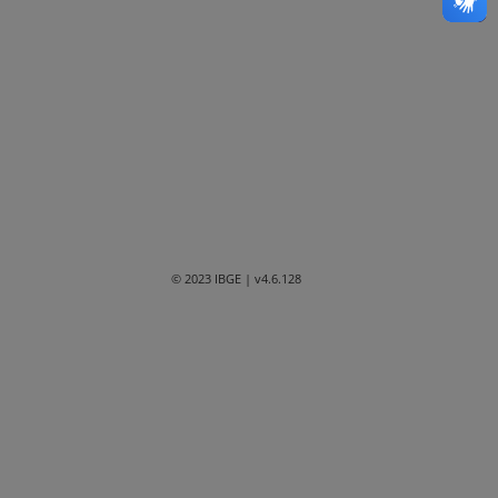
Bahia
Ceará
Distrito Federal
Espírito Santo
Goiás
Maranhão
© 2023 IBGE
| v4.6.128
Mato Grosso
Mato Grosso do Sul
Minas Gerais
Paraná
Paraíba