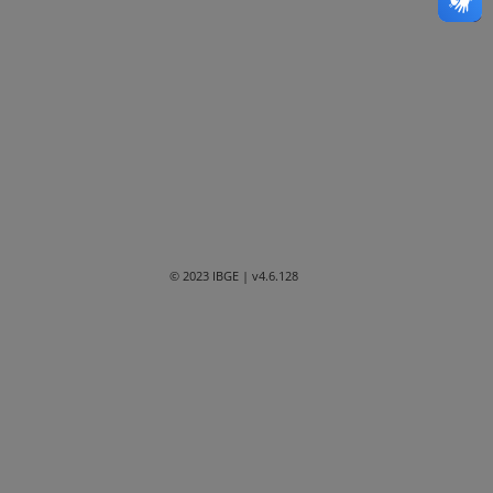
Bahia
Ceará
Distrito Federal
Espírito Santo
Goiás
Maranhão
© 2023 IBGE
| v4.6.128
Mato Grosso
Mato Grosso do Sul
Minas Gerais
Paraná
Paraíba