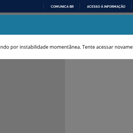
COMUNICA BR
ACESSO À INFORMAÇÃO
IR
Aniversários dos Municípios
PARA
O
CONTEÚDO
ndo por instabilidade momentânea. Tente acessar novamen
Notas & Fontes