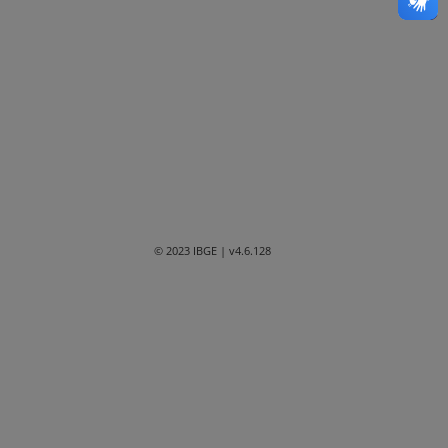
Bahia
Ceará
Distrito Federal
Espírito Santo
Goiás
Maranhão
© 2023 IBGE
| v4.6.128
Mato Grosso
Mato Grosso do Sul
Minas Gerais
Paraná
Paraíba