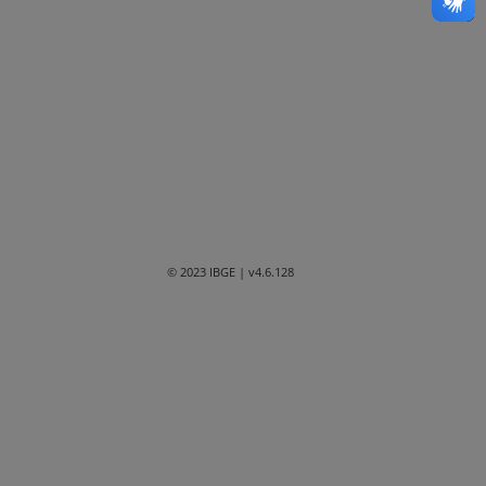
Bahia
Ceará
Distrito Federal
Espírito Santo
Goiás
Maranhão
© 2023 IBGE
| v4.6.128
Mato Grosso
Mato Grosso do Sul
Minas Gerais
Paraná
Paraíba