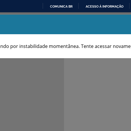
COMUNICA BR
ACESSO À INFORMAÇÃO
IR
Aniversários dos Municípios
PARA
O
CONTEÚDO
ndo por instabilidade momentânea. Tente acessar novamen
Notas & Fontes