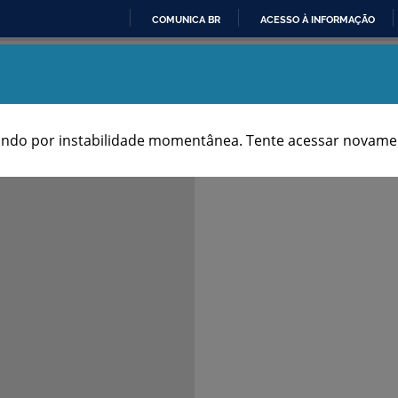
COMUNICA BR
ACESSO À INFORMAÇÃO
IR
Aniversários dos Municípios
PARA
O
CONTEÚDO
ndo por instabilidade momentânea. Tente acessar novamen
Notas & Fontes