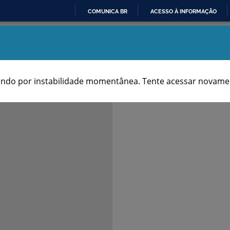
COMUNICA BR
ACESSO À INFORMAÇÃO
IR
Aniversários dos Municípios
PARA
O
CONTEÚDO
ndo por instabilidade momentânea. Tente acessar novamen
Notas & Fontes