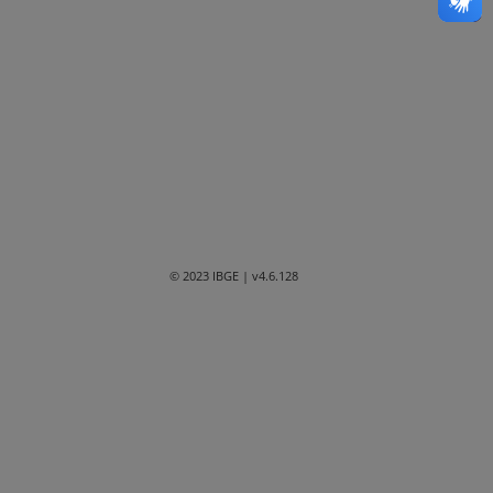
Bahia
Ceará
Distrito Federal
Espírito Santo
Goiás
Maranhão
© 2023 IBGE
| v4.6.128
Mato Grosso
Mato Grosso do Sul
Minas Gerais
Paraná
Paraíba