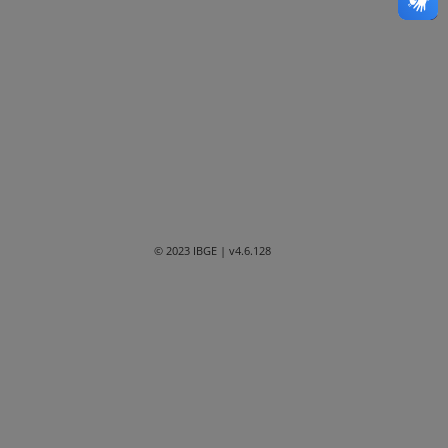
Bahia
Ceará
Distrito Federal
Espírito Santo
Goiás
Maranhão
© 2023 IBGE
| v4.6.128
Mato Grosso
Mato Grosso do Sul
Minas Gerais
Paraná
Paraíba