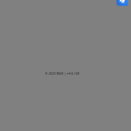
Bahia
Ceará
Distrito Federal
Espírito Santo
Goiás
Maranhão
© 2023 IBGE
| v4.6.128
Mato Grosso
Mato Grosso do Sul
Minas Gerais
Paraná
Paraíba