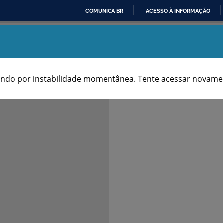
COMUNICA BR
ACESSO À INFORMAÇÃO
IR
Aniversários dos Municípios
PARA
O
CONTEÚDO
ndo por instabilidade momentânea. Tente acessar novamen
Notas & Fontes