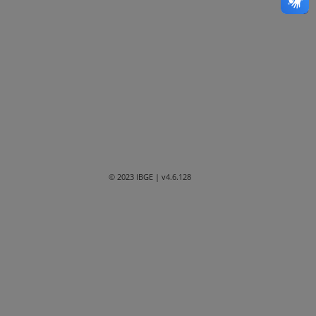
Bahia
Ceará
Distrito Federal
Espírito Santo
Goiás
Maranhão
© 2023 IBGE
| v4.6.128
Mato Grosso
Mato Grosso do Sul
Minas Gerais
Paraná
Paraíba