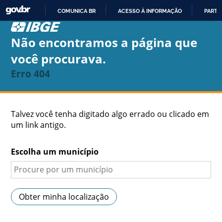
aaaa
COMUNICA BR
ACESSO À INFORMAÇÃO
PARTI
IR
PARA
Não encontramos a página que
O
você procurava.
CONTEÚDO
Erro 404
Talvez você tenha digitado algo errado ou clicado em
um link antigo.
Escolha um município
Obter minha localização