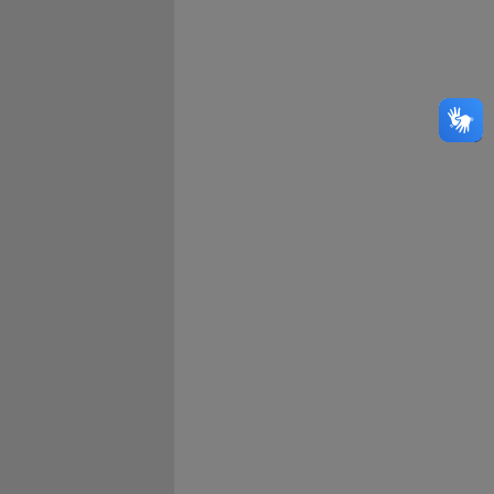
Bahia
Ceará
Distrito Federal
Espírito Santo
Goiás
Maranhão
Mato Grosso
Mato Grosso do Sul
Minas Gerais
Paraná
Paraíba