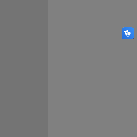
Bahia
Ceará
Distrito Federal
Espírito Santo
Goiás
Maranhão
Mato Grosso
Mato Grosso do Sul
Minas Gerais
Paraná
Paraíba