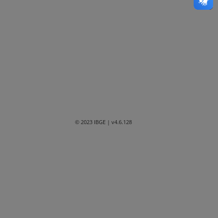
Bahia
Ceará
Distrito Federal
Espírito Santo
Goiás
Maranhão
© 2023 IBGE
| v4.6.128
Mato Grosso
Mato Grosso do Sul
Minas Gerais
Paraná
Paraíba