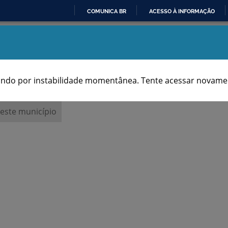
COMUNICA BR
ACESSO À INFORMAÇÃO
IR
Aniversários dos Municípios
PARA
O
CONTEÚDO
ndo por instabilidade momentânea. Tente acessar novamen
 este município