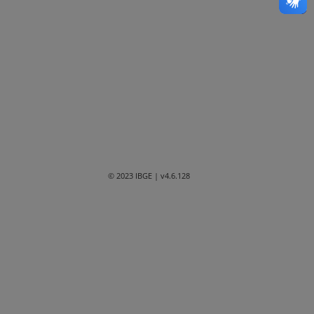
Bahia
Ceará
Distrito Federal
Espírito Santo
Goiás
Maranhão
© 2023 IBGE
| v4.6.128
Mato Grosso
Mato Grosso do Sul
Minas Gerais
Paraná
Paraíba