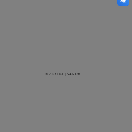
Bahia
Ceará
Distrito Federal
Espírito Santo
Goiás
Maranhão
© 2023 IBGE
| v4.6.128
Mato Grosso
Mato Grosso do Sul
Minas Gerais
Paraná
Paraíba