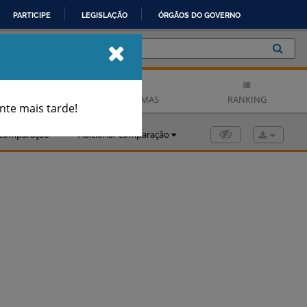
PARTICIPE
LEGISLAÇÃO
ÓRGÃOS DO GOVERNO
© 2023 IBGE
- Instituto Brasileiro de Geografia e Estatística
| v4.6.128
 HISTÓRICA
CARTOGRAMAS
RANKING
te mais tarde!
r comparação
Adicionar comparação