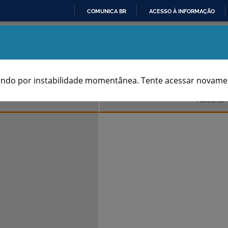
COMUNICA BR
ACESSO À INFORMAÇÃO
IR
Aniversários dos Municípios
PARA
O
CONTEÚDO
TABELA
SÉRIE
ndo por instabilidade momentânea. Tente acessar novamen
Adiciona