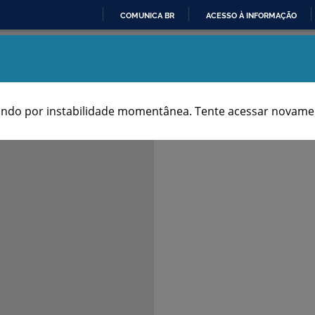
COMUNICA BR
ACESSO À INFORMAÇÃO
IR
Aniversários dos Municípios
PARA
O
CONTEÚDO
ndo por instabilidade momentânea. Tente acessar novamen
Notas & Fontes