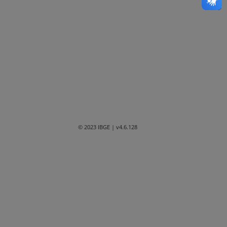
Bahia
Ceará
Distrito Federal
Espírito Santo
Goiás
Maranhão
© 2023 IBGE
| v4.6.128
Mato Grosso
Mato Grosso do Sul
Minas Gerais
Paraná
Paraíba