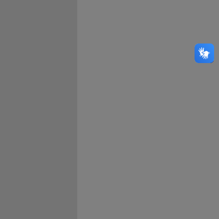
Bahia
Ceará
Distrito Federal
Espírito Santo
Goiás
Maranhão
Mato Grosso
Mato Grosso do Sul
Minas Gerais
Paraná
Paraíba