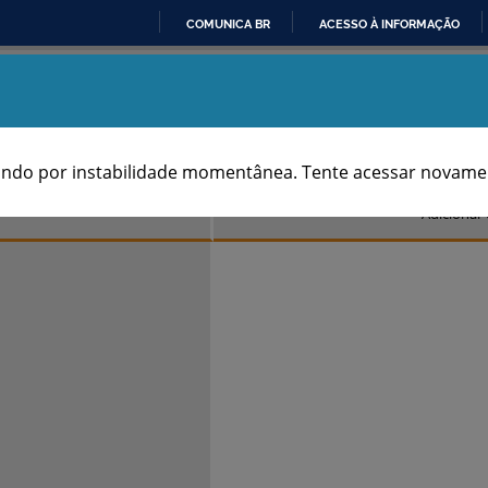
COMUNICA BR
ACESSO À INFORMAÇÃO
IR
Aniversários dos Municípios
PARA
O
CONTEÚDO
TABELA
SÉRIE
ndo por instabilidade momentânea. Tente acessar novamen
Adiciona