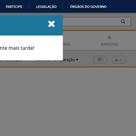
PARTICIPE
LEGISLAÇÃO
ÓRGÃOS DO GOVERNO
© 2023 IBGE
- Instituto Brasileiro de Geografia e Estatística
| v4.6.128
 HISTÓRICA
CARTOGRAMAS
RANKING
te mais tarde!
r comparação
Adicionar comparação