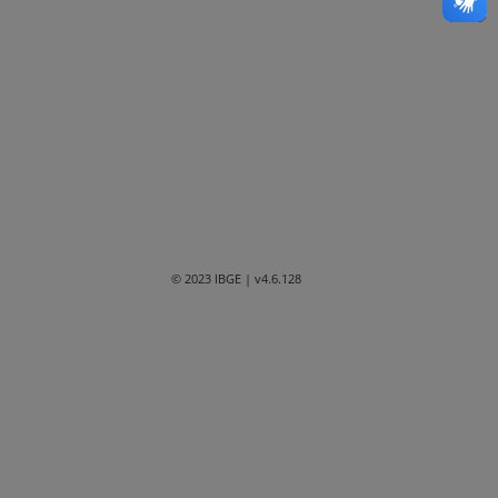
Bahia
Ceará
Distrito Federal
Espírito Santo
Goiás
Maranhão
© 2023 IBGE
| v4.6.128
Mato Grosso
Mato Grosso do Sul
Minas Gerais
Paraná
Paraíba