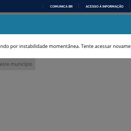
COMUNICA BR
ACESSO À INFORMAÇÃO
IR
Aniversários dos Municípios
PARA
O
CONTEÚDO
ndo por instabilidade momentânea. Tente acessar novamen
 este município