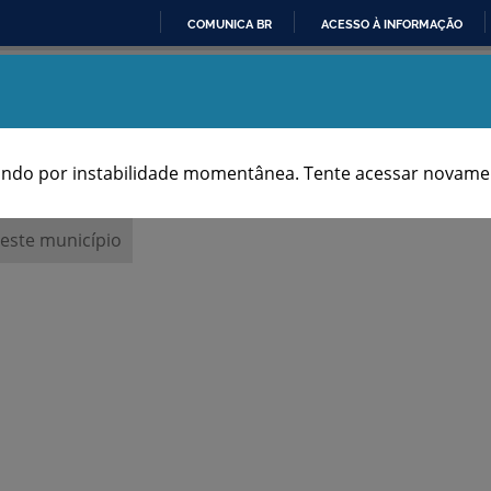
COMUNICA BR
ACESSO À INFORMAÇÃO
IR
Aniversários dos Municípios
PARA
O
CONTEÚDO
ndo por instabilidade momentânea. Tente acessar novamen
 este município