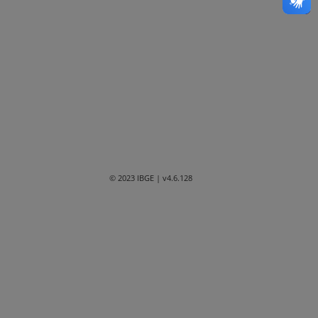
Bahia
Ceará
Distrito Federal
Espírito Santo
Goiás
Maranhão
© 2023 IBGE
| v4.6.128
Mato Grosso
Mato Grosso do Sul
Minas Gerais
Paraná
Paraíba